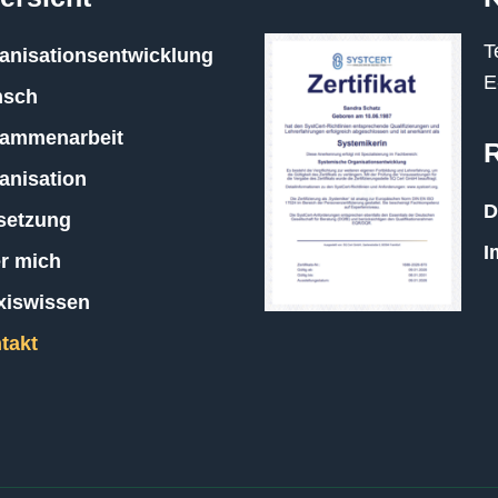
T
anisationsentwicklung
E
nsch
ammenarbeit
anisation
D
etzung
I
r mich
xiswissen
takt